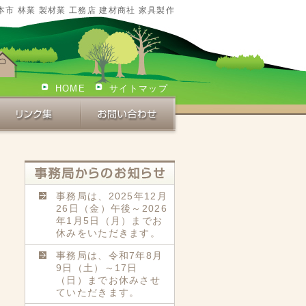
本市 林業 製材業 工務店 建材商社 家具製作
HOME
サイトマップ
事務局は、2025年12月
26日（金）午後～2026
年1月5日（月）までお
休みをいただきます。
事務局は、令和7年8月
9日（土）～17日
（日）までお休みさせ
ていただきます。