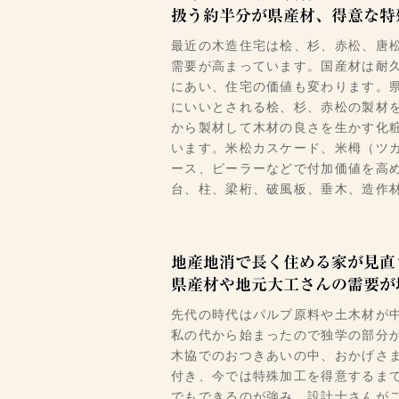
最近の木造住宅は桧、杉、赤松、唐
需要が高まっています。国産材は耐
にあい、住宅の価値も変わります。
にいいとされる桧、杉、赤松の製材
から製材して木材の良さを生かす化
います。米松カスケード、米栂（ツ
ース、ピーラーなどで付加価値を高
台、柱、梁桁、破風板、垂木、造作
先代の時代はパルプ原料や土木材が
私の代から始まったので独学の部分
木協でのおつきあいの中、おかげさ
付き、今では特殊加工を得意するま
でもできるのが強み、設計士さんが