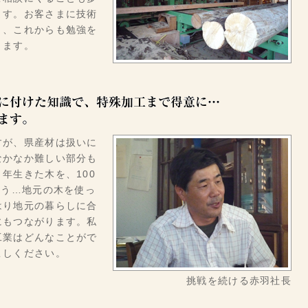
ます。お客さまに技術
と、これからも勉強を
ります。
すが、県産材は扱いに
なかなか難しい部分も
年生きた木を、100
使う…地元の木を使っ
はり地元の暮らしに合
にもつながります。私
工業はどんなことがで
こしください。
挑戦を続ける赤羽社長