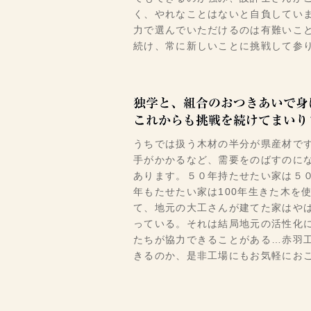
く、やれなことはないと自負してい
力で選んでいただけるのは有難いこ
続け、常に新しいことに挑戦して参
うちでは扱う木材の半分が県産材で
手がかかるなど、需要をのばすのに
あります。５０年持たせたい家は５０
年もたせたい家は100年生きた木を
て、地元の大工さんが建てた家はや
っている。それは結局地元の活性化
たちが協力できることがある…赤羽
きるのか、是非工場にもお気軽にお