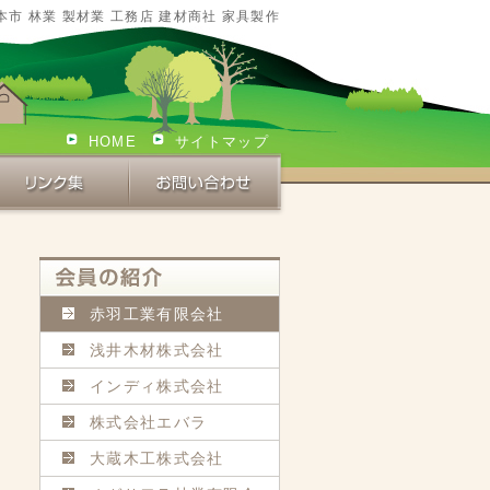
本市 林業 製材業 工務店 建材商社 家具製作
HOME
サイトマップ
赤羽工業有限会社
浅井木材株式会社
インディ株式会社
株式会社エバラ
大蔵木工株式会社