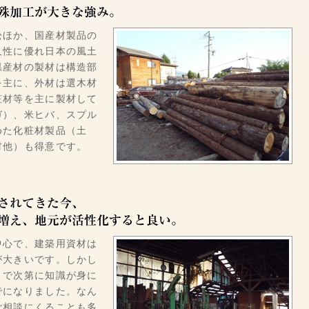
松ほか、国産材製品の
久性に優れ日本の風土
県産材の製材は構造部
を主に、外材は選木材
粧材等を主に製材して
ガ）、米ヒバ、スプル
めた化粧材製品（土
材他）も得意です。
中心で、建築用資材は
が大きいです。しかし
まで次第に知識が身に
でになりました。なん
ご相談にくることも多